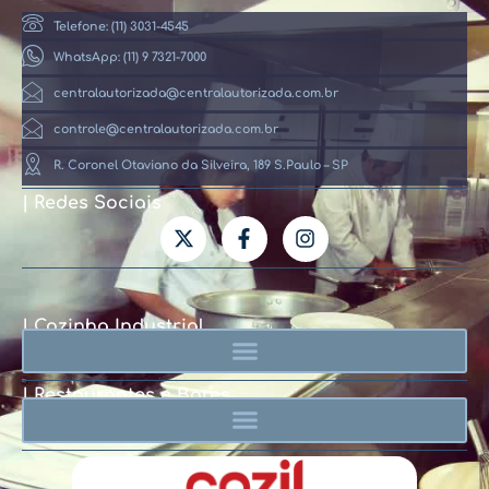
Telefone: (11) 3031-4545
WhatsApp: (11) 9 7321-7000
centralautorizada@centralautorizada.com.br
controle@centralautorizada.com.br
R. Coronel Otaviano da Silveira, 189 S.Paulo – SP
| Redes Sociais
| Cozinha Industrial
| Restaurantes e Bares