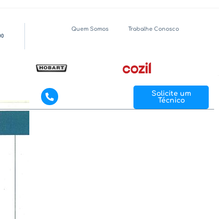
Quem Somos
Trabalhe Conosco
00
(11) 3031-4545
Solicite um
ntato
Entre em contato
Técnico