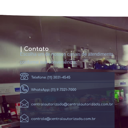
| Contato
Escolha um de nossos canais de atendimento
conforme sua conveniência.
Telefone: (11) 3031-4545
WhatsApp: (11) 9 7321-7000
centralautorizada@centralautorizada.com.br
controle@centralautorizada.com.br