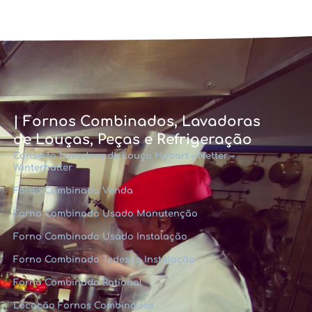
| Fornos Combinados, Lavadoras
de Louças, Peças e Refrigeração
Conserto Lavadora de Louça Hobart – Netter –
Winterhalter
Forno Combinado Venda
Forno Combinado Usado Manutenção
Forno Combinado Usado Instalação
Forno Combinado Tedesco Instalação
Forno Combinado Rational
Locação Fornos Combinados