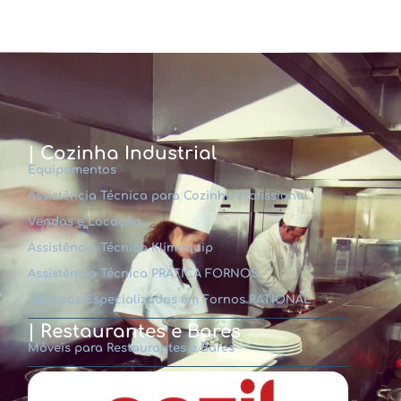
| Cozinha Industrial
Equipamentos
Assistência Técnica para Cozinha Profissional
Vendas e Locação
Assistência Técnica Klimaquip
Assistência Técnica PRÁTICA FORNOS
Técnicos Especializados em Fornos RATIONAL
| Restaurantes e Bares
Móveis para Restaurantes e Bares