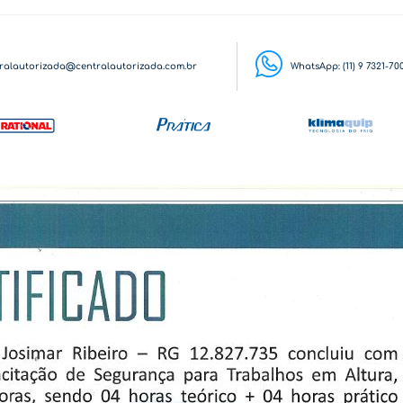
ralautorizada@centralautorizada.com.br
WhatsApp: (11) 9 7321-70
Vendas e Locação
Móveis Restaurantes
Clientes
Co