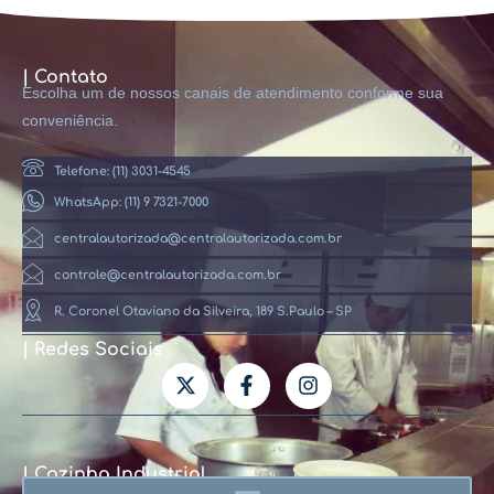
| Contato
Escolha um de nossos canais de atendimento conforme sua
conveniência.
Telefone: (11) 3031-4545
WhatsApp: (11) 9 7321-7000
centralautorizada@centralautorizada.com.br
controle@centralautorizada.com.br
R. Coronel Otaviano da Silveira, 189 S.Paulo – SP
| Redes Sociais
| Cozinha Industrial