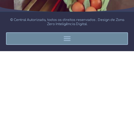
© Central Autorizada, todos os direitos reservados . Design de Zona
Zero Inteligência Digital.